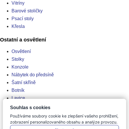
Vitríny
Barové stoličky
Psací stoly
Křesla
Ostatní a osvětlení
Osvětlení
Stolky
Konzole
Nábytek do předsíně
Šatní skříně
Botník
Lavice
Pufy a podnožky
Souhlas s cookies
Truhly
Používáme soubory cookie ke zlepšení vašeho prohlížení,
Nástěnná police
zobrazení personalizovaného obsahu a analýze provozu.