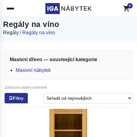
0
Regály na víno
Regály
/ Regály na víno
Masivní dřevo — související kategorie
Masivní nábytek
Zobrazen jediný výsledek
☰
Filtry