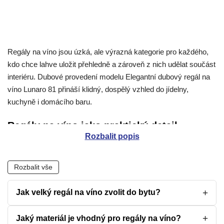
Regály na víno jsou úzká, ale výrazná kategorie pro každého,
kdo chce lahve uložit přehledně a zároveň z nich udělat součást
interiéru. Dubové provedení modelu Elegantní dubový regál na
víno Lunaro 81 přináší klidný, dospělý vzhled do jídelny,
kuchyně i domácího baru.
Regály na víno jako praktický detail
Rozbalit popis
interiéru
Regál na víno má být stabilní, přehledný a dostatečně
Rozbalit vše
reprezentativní, aby nemusel zůstávat schovaný. V prostoru
funguje jinak než běžná police: láhev není jen uložená, ale
Jak velký regál na víno zvolit do bytu?
vystavená.
V menší kuchyni pomůže využít volné místo u stěny. V jídelně
Jaký materiál je vhodný pro regály na víno?