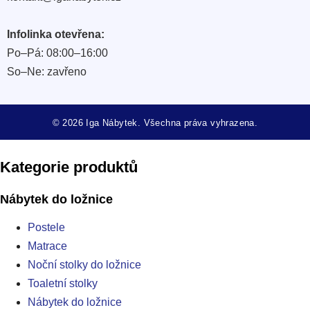
čelně a pohodlně.
Promyslete doplňky
, například sklenice, tácy nebo
Infolinka otevřena:
dekorace v blízkosti.
Po–Pá: 08:00–16:00
Vyberte podle skutečného používání
, ne podle dojmu z
So–Ne: zavřeno
prázdného prostoru.
Regály na víno dávají domovu kultivovaný detail, který je
zároveň praktický. Prohlédněte si model Lunaro 81 a dolaďte k
© 2026 Iga Nábytek. Všechna práva vyhrazena.
němu další regálové prvky podle místnosti, ve které má víno
opravdu žít.
Kategorie produktů
Nábytek do ložnice
Postele
Matrace
Noční stolky do ložnice
Toaletní stolky
Nábytek do ložnice