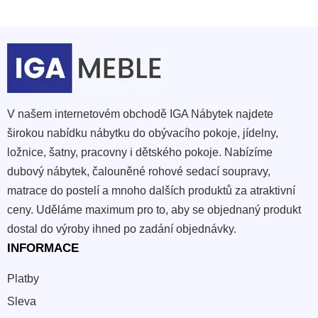
pro večeři nebo návštěvu. Podobnou lehkost v prostoru
nabídnou i
vzdušné otevřené police
.
Přehledné uložení lahví
pomáhá rychle najít správnou
láhev bez přerovnávání skříněk.
Dubové provedení
přidává interiéru přirozený, klidný
výraz.
V našem internetovém obchodě IGA Nábytek najdete
Samostatný kus nábytku
může doplnit jídelnu,
širokou nabídku nábytku do obývacího pokoje, jídelny,
kuchyňský kout nebo domácí bar.
ložnice, šatny, pracovny i dětského pokoje. Nabízíme
Úsporné využití prostoru
se hodí tam, kde nechcete
dubový nábytek, čalouněné rohové sedací soupravy,
přidávat uzavřenou skříň.
matrace do postelí a mnoho dalších produktů za atraktivní
Snadné sladění
umožňuje propojit regál s dalším
dřevěným vybavením.
ceny. Uděláme maximum pro to, aby se objednaný produkt
dostal do výroby ihned po zadání objednávky.
S čím regál kombinovat v jídelně a
INFORMACE
obývacím prostoru
Platby
Regály na víno vypadají nejlépe tam, kde mají kolem sebe
Sleva
funkční kontext. Vedle jídelního stolu působí přirozeně, u